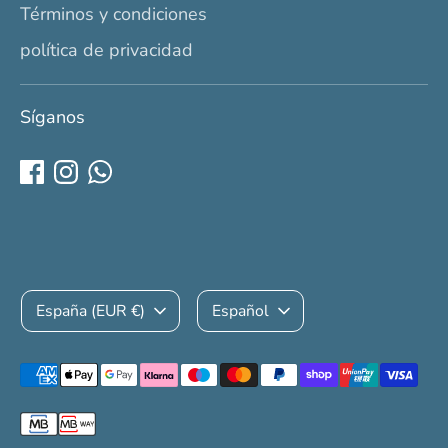
Términos y condiciones
política de privacidad
Síganos
Moneda
Idioma
España (EUR €)
Español
Medios
de
pago