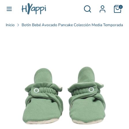
Ir
buscar
Buscar
0
Idioma
directamente
Español
en
al
nuestra
contenido
Inicio
Botín Bebé Avocado Pancake Colección Media Temporada
tienda
Buscar
buscar
en
nuestra
tienda