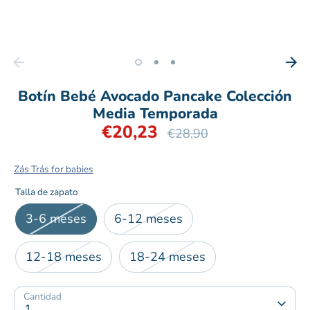
Botín Bebé Avocado Pancake Colección
Media Temporada
€20,23
Precio
€28,90
habitual
Zás Trás for babies
Talla de zapato
3-6 meses
6-12 meses
12-18 meses
18-24 meses
Cantidad
1